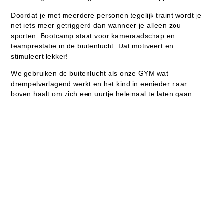
Doordat je met meerdere personen tegelijk traint wordt je
net iets meer getriggerd dan wanneer je alleen zou
sporten. Bootcamp staat voor kameraadschap en
teamprestatie in de buitenlucht. Dat motiveert en
stimuleert lekker!
We gebruiken de buitenlucht als onze GYM wat
drempelverlagend werkt en het kind in eenieder naar
boven haalt om zich een uurtje helemaal te laten gaan.
De bootcamp wordt gedaan in de landelijke omgeving
rondom de gym.
Meld je aan